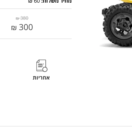
מחיר משלוח:
60 ₪
380
₪
300
₪
אחריות